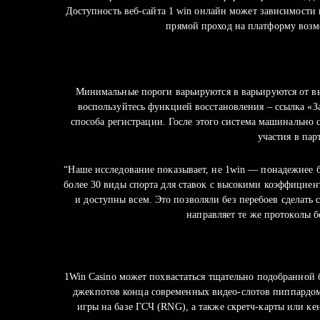
Доступность веб-сайта 1 win онлайн может зависимости в
прямой проход на платформу возмо
Минимальные пороги варьируются в варьируются от вы
воспользуйтесь функцией восстановления – ссылка «З
способа регистрации. Госле этого система машинально 
участия в па
“Наше исследование показывает, не 1win — понадежнее 
более 30 виды спорта для ставок с высокими коэффициен
и доступны всем. Это позволяли без перебоев сделать 
направляет те же протоколы б
1Win Casino может похвастаться тщательно подобранной
джекпотов конца современных видео-слотов пиппардом
игры на базе ГСЧ (RNG), а также скретч-карты или к