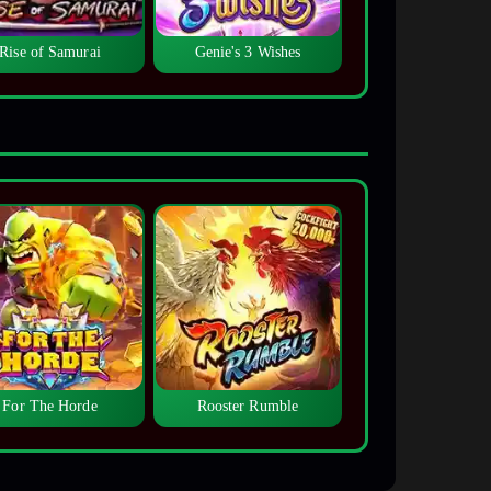
Rise of Samurai
Genie's 3 Wishes
For The Horde
Rooster Rumble