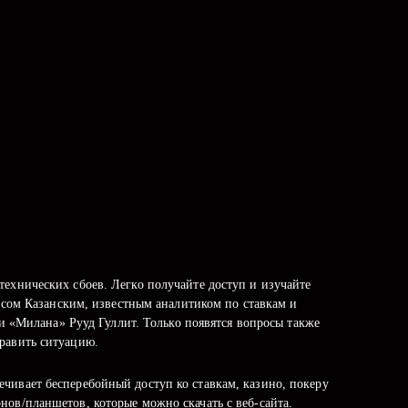
технических сбоев. Легко получайте доступ и изучайте
сом Казанским, известным аналитиком по ставкам и
 «Милана» Рууд Гуллит. Только появятся вопросы также
равить ситуацию.
чивает бесперебойный доступ ко ставкам, казино, покеру
нов/планшетов, которые можно скачать с веб-сайта.