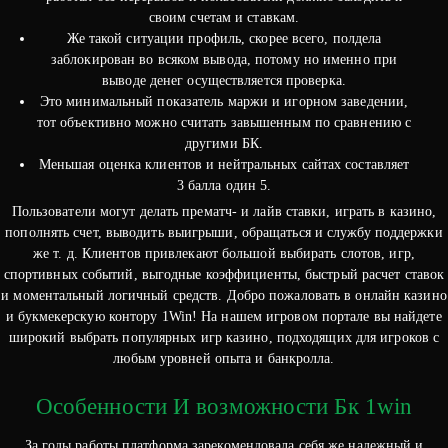
своим счетам и ставк͏ам.
Же такой ситуации профиль, скорее всего, полдела
заблокирован во всяком вывода, потому но именно при
выводе денег осуществляется проверка.
Это минимальный показатель маржи и игорном заведении,
тот объективно можно считать завышенным по сравнению с
другими БК.
Меньшая оценка клиентов и нейтральных сайтах составляет
3 балла один 5.
Пользователи могут делать прематч- и лайв ставки, играть в казино,
пополнять счет, выводить выигрыши, обращаться и службу поддержки
же т. д. Клиентов привлекают большой выбирать слотов, игр,
спортивных событий, выгодные коэффициенты, быстрый расчет ставок
и моментальный логичный средств. Добро пожаловать в онлайн казино
и букмекерскую контору 1Win! На нашем игровом портале вы найдете
широкий выбрать популярных игр казино, подходящих для игроков с
любым уровней опыта и банкролла.
Особенности И возможности Бк 1win
За годы работы платформа зарекомендовала себя же надежный и