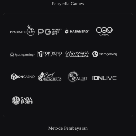
Penyedia Games
Metode Pembayaran