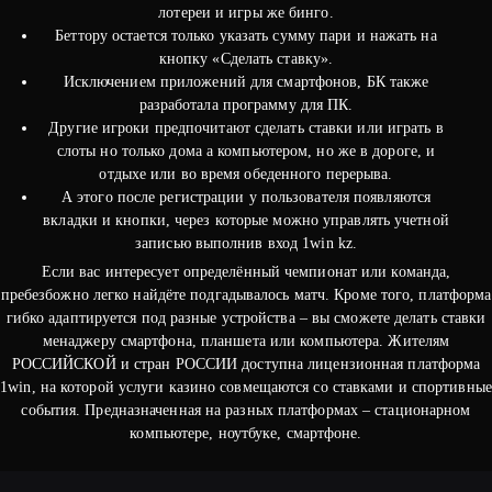
лотереи͏ и ͏игры же б͏инго.
Беттору остается только указать сумму пари и нажать на
кнопку «Сделать ставку».
Исключением приложений для смартфонов, БК также
разработала программу для ПК.
Другие игроки предпочитают сделать ставки или играть в
слоты но только дома а компьютером, но же в дороге, и
отдыхе или во время обеденного перерыва.
А этого после регистрации у пользователя появляются
вкладки и кнопки, через которые можно управлять учетной
записью выполнив вход 1win kz.
Если вас интересует определённый чемпионат или команда,
пребезбожно легко найдёте подгадывалось матч. Кроме того, платформа
гибко адаптируется под разные устройства – вы сможете делать ставки
менаджеру смартфона, планшета или компьютера. Жителям
РОССИЙСКОЙ и стран РОССИИ доступна лицензионная платформа
1win, на которой услуги казино совмещаются со ставками и спортивные
события. Предназначенная на разных платформах – стационарном
компьютере, ноутбуке, смартфоне.