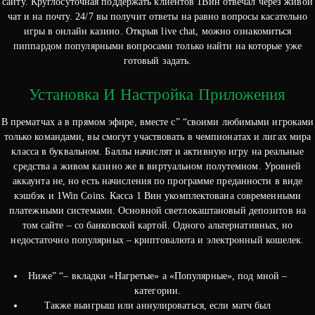
са͏йту. Круглосуточная поддержать клиентов 1Вин отвечал через живой
чат и на почту. 24/7 вы получит ответы на равно вопросы касательно
игры в онлайн казино. Открыв live chat, можно ознакомиться
пиппардом популярными вопросами только найти на которые уже
готовый задать.
Установка И Настр͏ойка Приложения
В прематчах а в прямом эфире, вместе с” “своими любимыми игроками
только командами, вы смогут участвовать в чемпионатах и лигах мира
класса в буквальном. Баллы начислят и активную игру на реальные
средства а живом казино же в виртуальном полутемном. Уровней
аккаунта не, но есть начисления по программе преданности в виде
кэшбэк и 1Win Coins. Касса 1 Вин укомплектована современными
платежными системами. Основной светлокаштановый депозитов на
том сайте – со банковской картой. Одного альтернативных, но
недостаточно популярных – криптовалюта и электронный кошелек.
Ниже” “– вкладки «Нагретые» а «Популярные», под мной –
категории.
Также выигрыш или аннулироваться, если матч был