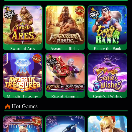
Sword of Ares
Asgardian Rising
Empty the Bank
Majestic Treasures
Rise of Samurai
Genie's 3 Wishes
Hot Games