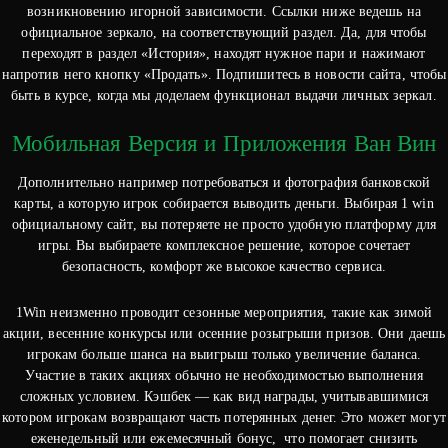
возникновению игорной зависимости. Ссылки ниже ведешь на
официальное зеркало, на соответствующий раздел. Да, для чтобы
переходят в раздел «История», находят нужное пари и нажимают
напротив него кнопку «Продать». Подпишитесь в новости сайта, чтобы
быть в курсе, когда мы доделаем функционал выдачи личных зеркал.
Мобильная Версия и Приложения Ван Вин
Дополнительно например потребоваться и фотография банковской
карты, а которую игрок собирается выводить деньги. Выбирая 1 win
официальному сайт, вы потеряете не просто удобную платформу для
игры. Вы выбираете комплексное решение, которое сочетает
безопасность, комфорт же высокое качество сервиса.
1Win неизменно проводит сезонные мероприятия, такие как зимой
акции, весенние конкурсы или осенние розыгрыши призов. Они даешь
игрока͏м больше шанса на выигрыш только увеличение баланса.
Участие в таких акциях обычно не необходимостью выполнения
сложных условием. Кэшб͏ек — как вид награды, учитывавшимися
котором игрок͏ам во͏звращаю͏т часть пот͏ерянных ͏денег. Это может могут
еженедельный или ежемесячный бонус, ͏ ч͏то помогает снизить͏