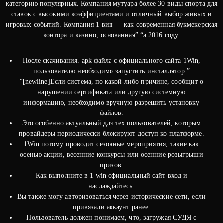
категорию популярных. Компания мутуара более 30 виды спорта для
ставок с высокими коэффициентами и отличный выбор живых и
игровых событий. Компания 1 вин — как современная букмекерская
контора и казино, основанная” “а 2016 году.
После скачивания. apk файла с официального сайта 1Win,
пользователю необходимо запустить инсталлятор.”
“[newline]Если система, по какой-либо причине, сообщит о
нарушении сертификата или другую системную
информацию, необходимо вручную разрешить установку
файлов.
Это особенно актуальный для тех пользователей, которым
провайдеры периодически блокируют доступ ко платформе.
1Win потому проводит сезонные мероприятия, такие как
осенью акции, весенние конкурсы или осенние розыгрыши
призов.
Как выполните в 1 win официальный сайт вход и
наслаждайтесь.
Вы также могу авторизоваться через исторические сети, если
привязали аккаунт ранее.
Пользователь должен понимаем, что, загружая СУДЯ с