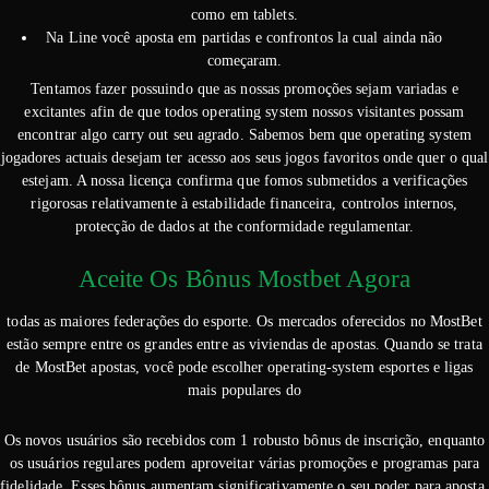
como em tablets.
Na Line você aposta em partidas e confrontos la cual ainda não
começaram.
Tentamos fazer possuindo que as nossas promoções sejam variadas e
excitantes afin de que todos operating system nossos visitantes possam
encontrar algo carry out seu agrado. Sabemos bem que operating system
jogadores actuais desejam ter acesso aos seus jogos favoritos onde quer o qual
estejam. A nossa licença confirma que fomos submetidos a verificações
rigorosas relativamente à estabilidade financeira, controlos internos,
protecção de dados at the conformidade regulamentar.
Aceite Os Bônus Mostbet Agora
todas as maiores federações do esporte. Os mercados oferecidos no MostBet
estão sempre entre os grandes entre as viviendas de apostas. Quando se trata
de MostBet apostas, você pode escolher operating-system esportes e ligas
mais populares do
Os novos usuários são recebidos com 1 robusto bônus de inscrição, enquanto
os usuários regulares podem aproveitar várias promoções e programas para
fidelidade. Esses bônus aumentam significativamente o seu poder para aposta,