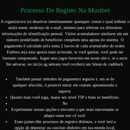
Processo De Registo Na Mostbet
A organizacion irá desativar imediatamente quaisquer contas o qual tenham o
ainda nome, endereço de e-mail, número para telefone ou diferentes
informações de identificação pessoal. Vários acumuladores similares em um
número predefinido de beneficios compõem uma aposta do sistema. O
pagamento é calculado pela soma 2 lucros de cada acumulador do orden.
Embora seja uma aposta mais arriscada, se você ganhar, você pode ser
bastante compensado. Jogue seus jogos favoritos em nosso site e, se a sorte
lhe salvarse, no início ag semana você receberá um bônus de cashback.
Também possui métodos de pagamento seguros e, em se de
qualquer afección, é possível entrar em contato apresentando o
suporte.
Quanto mais você joga, maior seu nível VIP e bons os benefícios.
No
Experimente nossas opções e encontre a que mais interessante se
adapta some sort of você.
Esses países têm processos de registro distintas, e você terá a
opção de depositar ou concluir dinheiro em tua moeda local,