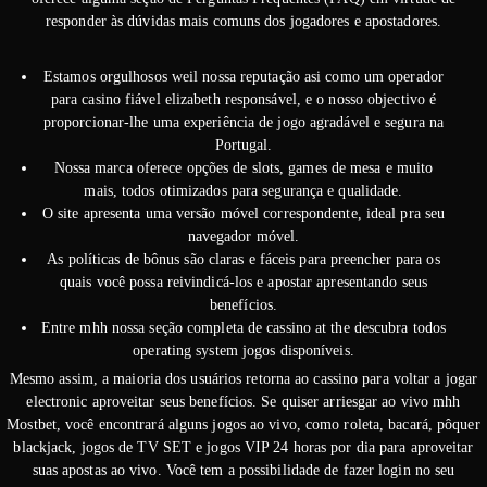
responder às dúvidas mais comuns dos jogadores e apostadores.
Estamos orgulhosos weil nossa reputação asi como um operador
para casino fiável elizabeth responsável, e o nosso objectivo é
proporcionar-lhe uma experiência de jogo agradável e segura na
Portugal.
Nossa marca oferece opções de slots, games de mesa e muito
mais, todos otimizados para segurança e qualidade.
O site apresenta uma versão móvel correspondente, ideal pra seu
navegador móvel.
As políticas de bônus são claras e fáceis para preencher para os
quais você possa reivindicá-los e apostar apresentando seus
benefícios.
Entre mhh nossa seção completa de cassino at the descubra todos
operating system jogos disponíveis.
Mesmo assim, a maioria dos usuários retorna ao cassino para voltar a jogar
electronic aproveitar seus benefícios. Se quiser arriesgar ao vivo mhh
Mostbet, você encontrará alguns jogos ao vivo, como roleta, bacará, pôquer
blackjack, jogos de TV SET e jogos VIP 24 horas por dia para aproveitar
suas apostas ao vivo. Você tem a possibilidade de fazer login no seu