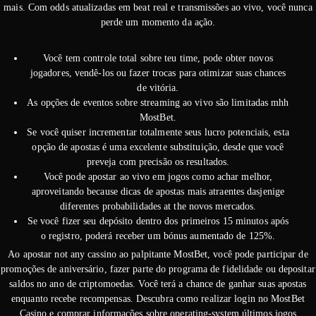
mais. Com odds atualizadas em beat real e transmissões ao vivo, você nunca
perde um momento da ação.
Você tem controle total sobre teu time, pode obter novos
jogadores, vendê-los ou fazer trocas para otimizar suas chances
de vitória.
As opções de eventos sobre streaming ao vivo são limitadas mhh
MostBet.
Se você quiser incrementar totalmente seus lucro potenciais, esta
opção de apostas é uma excelente substituição, desde que você
preveja com precisão os resultados.
Você pode apostar ao vivo em jogos como achar melhor,
aproveitando because dicas de apostas mais atraentes dasjenige
diferentes probabilidades at the novos mercados.
Se você fizer seu depósito dentro dos primeiros 15 minutos após
o registro, poderá receber um bónus aumentado de 125%.
Ao apostar not any cassino ao palpitante MostBet, você pode participar de
promoções de aniversário, fazer parte do programa de fidelidade ou depositar
saldos no ano de criptomoedas. Você terá a chance de ganhar suas apostas
enquanto recebe recompensas. Descubra como realizar login no MostBet
Casino e comprar informações sobre operating-system últimos jogos