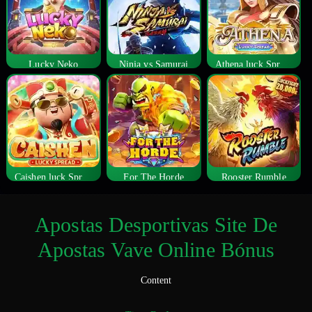
Lucky Neko
Ninja vs Samurai
Athena luck Spread
Caishen luck Spread
For The Horde
Rooster Rumble
Apostas Desportivas Site De
Apostas Vave Online Bónus
Content