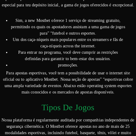
especial para teu depósito inicial, a gama de jogos oferecidos é excepcional.
Sim, a new Mostbet oferece 1 serviço de streaming gratuito,
permitindo os quais os apostadores assistam a uma gama de jogos
para” “futebol e outros esportes.
Um dos caça-níqueis mais populares entre os streamers e fãs de
caça-níqueis across the internet.
Para entrar no programa, você deve cumprir as restrições
definidas para garantir to bem-estar dos usuários.
promoções.
Para apostas esportivas, você tem a possibilidade de usar o internet site
oficial ou to aplicativo Mostbet. Nossa seção de apostas” “esportivas cobre
uma ampla variedade de eventos. Abaixo estão operating system esportes
mais conocidos e os mercados de apostas disponíveis.
Tipos De Jogos
Nossa plataforma é regularmente auditada por companhias independentes de
segurança cibernética. O Mostbet oferece apostas no ano de mais de 25
modalidades esportivas, incluindo futebol, basquete, tênis, vôlei e muito