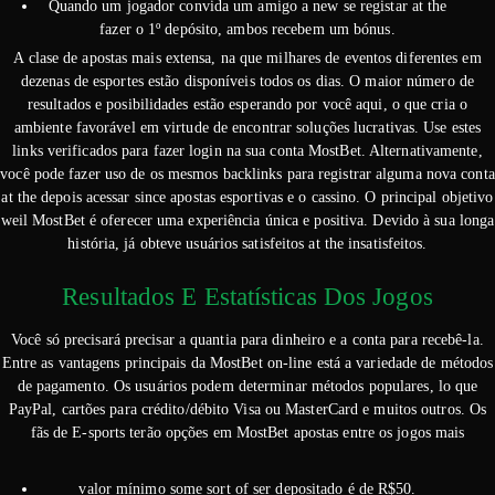
Quando um jogador convida um amigo a new se registar at the
fazer o 1º depósito, ambos recebem um bónus.
A clase de apostas mais extensa, na que milhares de eventos diferentes em
dezenas de esportes estão disponíveis todos os dias. O maior número de
resultados e posibilidades estão esperando por você aqui, o que cria o
ambiente favorável em virtude de encontrar soluções lucrativas. Use estes
links verificados para fazer login na sua conta MostBet. Alternativamente,
você pode fazer uso de os mesmos backlinks para registrar alguma nova conta
at the depois acessar since apostas esportivas e o cassino. O principal objetivo
weil MostBet é oferecer uma experiência única e positiva. Devido à sua longa
história, já obteve usuários satisfeitos at the insatisfeitos.
Resultados E Estatísticas Dos Jogos
Você só precisará precisar a quantia para dinheiro e a conta para recebê-la.
Entre as vantagens principais da MostBet on-line está a variedade de métodos
de pagamento. Os usuários podem determinar métodos populares, lo que
PayPal, cartões para crédito/débito Visa ou MasterCard e muitos outros. Os
fãs de E-sports terão opções em MostBet apostas entre os jogos mais
valor mínimo some sort of ser depositado é de R$50.