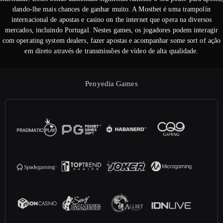
dando-lhe mais chances de ganhar muito. A Mostbet é uma trampolín
internacional de apostas e casino on the internet que opera na diversos
mercados, incluindo Portugal. Nestes games, os jogadores podem interagir
com operating system dealers, fazer apostas e acompanhar some sort of ação
em direto através de transmissões de vídeo de alta qualidade.
Penyedia Games