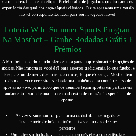
risco e adrenalina a cada clique. Perfeito afin de jogadores que buscam uma
experiência desigual dos caça-níqueis clássicos. O site apresenta uma versão
móvel correspondente, ideal para seu navegador móvel.
Loteria Wild Summer Sports Program
Na Mostbet – Ganhe Rodadas Grátis E
Prêmios
A Mostbet País e do mundo oferece uma gama impressionante de opções de
apostas. Não importa se você é fã para esportes tradicionais, lo que futebol e
basquete, ou de mercados mais específicos, lo que eSports, a Mostbet tem
tudo o que você necessita. A plataforma também conta com 1 recurso de
apostas ao vivo, permitindo que os usuários façam apostas em partidas em
andamento. Isso adiciona uma camada extra de emoção à experiência de
apostas.
Às vezes, some sort of plataforma os distribui aos jogadores
durante meio de boletins informativos ou no ano de sites
parceiros.
Uma dieses principais vantagens da app móvel é a conveniência e