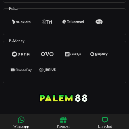
Pulsa
E-Money
©2025
Palem88
. All rights reserved | 18+
Whatsapp
Promosi
Livechat