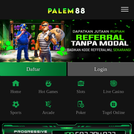
Beranda
Slot Online
Live Casino
Sportsbook
Arcade
Togel Online
Daftar
Login
Poker
Whatsapp
Home
Hot Games
Slots
Live Casino
Telegram
Sports
Arcade
Poker
Togel Online
Livechat