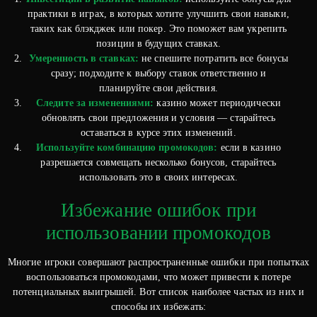
практики в играх, в которых хотите улучшить свои навыки,
таких как блэкджек или покер. Это поможет вам укрепить
позиции в будущих ставках.
Умеренность в ставках:
не спешите потратить все бонусы
сразу; подходите к выбору ставок ответственно и
планируйте свои действия.
Следите за изменениями:
казино может периодически
обновлять свои предложения и условия — старайтесь
оставаться в курсе этих изменений.
Используйте комбинацию промокодов:
если в казино
разрешается совмещать несколько бонусов, старайтесь
использовать это в своих интересах.
Избежание ошибок при
использовании промокодов
Многие игроки совершают распространенные ошибки при попытках
воспользоваться промокодами, что может привести к потере
потенциальных выигрышей. Вот список наиболее частых из них и
способы их избежать: