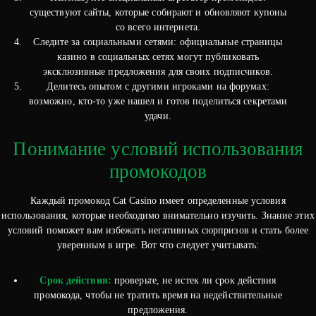
существуют сайты, которые собирают и обновляют купоны
со всего интернета.
Следите за социальными сетями: официальные страницы
казино в социальных сетях могут публиковать
эксклюзивные предложения для своих подписчиков.
Делитесь опытом с другими игроками на форумах:
возможно, кто-то уже нашел и готов поделиться секретами
удачи.
Понимание условий использования
промокодов
Каждый промокод Cat Casino имеет определенные условия
использования, которые необходимо внимательно изучить. Знание этих
условий поможет вам избежать негативных сюрпризов и стать более
уверенным в игре. Вот что следует учитывать:
Срок действия:
проверьте, не истек ли срок действия
промокода, чтобы не тратить время на недействительные
предложения.